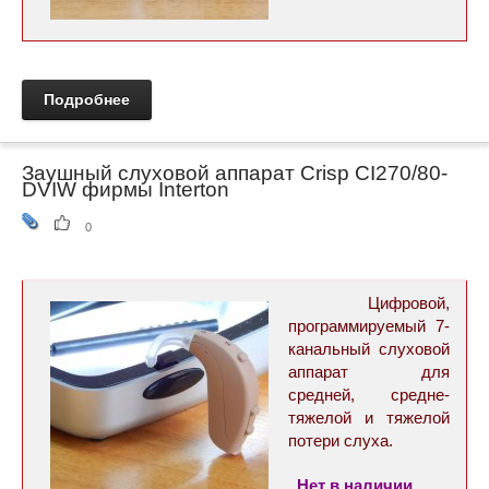
Подробнее
Заушный слуховой аппарат Crisp CI270/80-
DVIW фирмы Interton
0
Цифровой,
программируемый 7-
канальный cлуховой
аппарат для
средней, средне-
тяжелой и тяжелой
потери слуха.
Нет в наличии