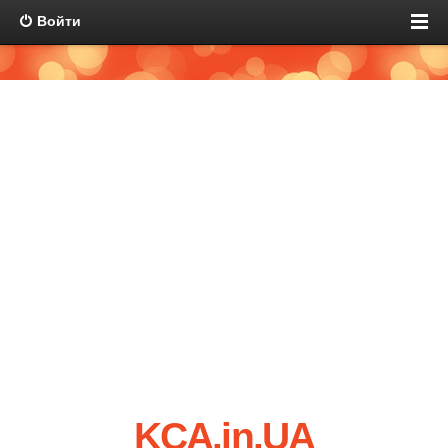
Войти
KCA.in.UA